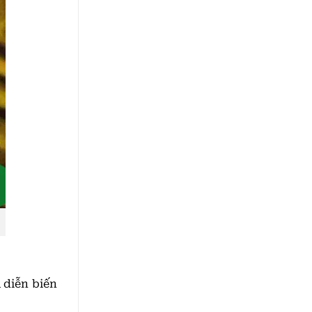
 diễn biến