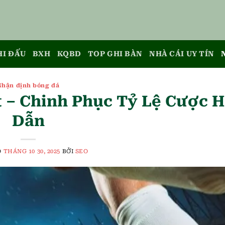
HI ĐẤU
BXH
KQBD
TOP GHI BÀN
NHÀ CÁI UY TÍN
Nhận định bóng đá
 – Chinh Phục Tỷ Lệ Cược 
Dẫn
O
THÁNG 10 30, 2025
BỞI
SEO