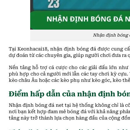
Nhận định bóng đ
Tại Keonhacai18, nhận định bóng đá được cung cấp
dự đoán từ các chuyên gia, giúp người chơi đưa ra
Nền tảng hỗ trợ cá cược cho các giải đấu lớn như
phù hợp cho cả người mới lẫn các tay chơi kỳ cựu. V
kèo châu Âu hoặc các kèo phụ như kèo góc, kèo thẻ
Điểm hấp dẫn của nhận định bón
Nhận định bóng đá net tại hệ thống không chỉ là cô
nơi bạn kết hợp đam mê bóng đá với khả năng phân
tảng này trở thành lựa chọn hàng đầu của cộng đồn