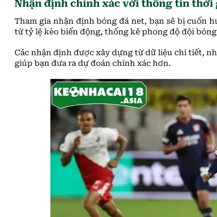
Nhận định chính xác với thông tin thời
Tham gia nhận định bóng đá net, bạn sẽ bị cuốn hú
từ tỷ lệ kèo biến động, thống kê phong độ đội bóng,
Các nhận định được xây dựng từ dữ liệu chi tiết, nh
giúp bạn đưa ra dự đoán chính xác hơn.