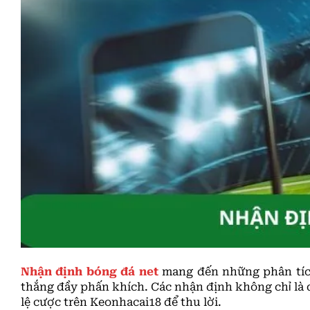
Nhận định bóng đá net
mang đến những phân tích
thắng đầy phấn khích.
Các nhận định không chỉ là 
lệ cược trên Keonhacai18 để thu lời.