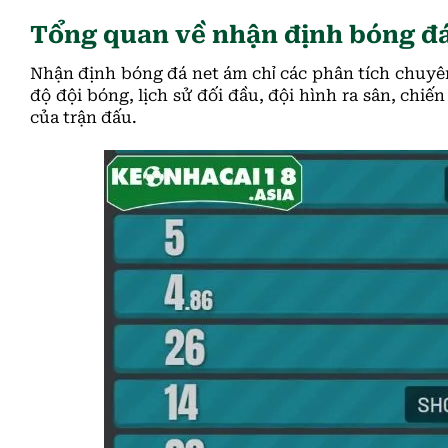
Tổng quan về nhận định bóng đá
Nhận định bóng đá net ám chỉ các phân tích chuyê
độ đội bóng, lịch sử đối đầu, đội hình ra sân, chi
của trận đấu.