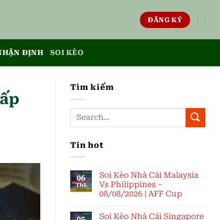
ĐĂNG KÝ
NHẬN ĐỊNH
SOI KÈO
Tìm kiếm
Hấp
Tin hot
Soi Kèo Nhà Cái Malaysia
06
Vs Philippines –
Th8
08/08/2026 | AFF Cup
Soi Kèo Nhà Cái Singapore
05