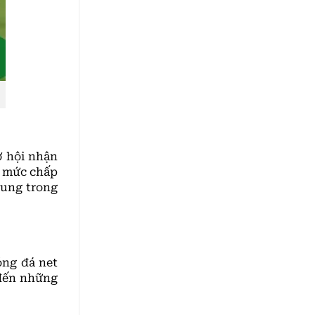
ơ hội nhận
c mức chấp
rung trong
óng đá net
 đến những