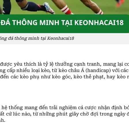
óng đá thông minh tại Keonhacai18
được yêu thích là tỷ lệ thưởng cạnh tranh, mang lại c
g cấp nhiều loại kèo, từ kèo châu Á (handicap) với cá
, đến các kèo phụ như kèo góc, kèo thẻ phạt, hay kèo 
, hệ thống mang đến trải nghiệm cá cược nhận định b
bất cứ lúc nào, từ những phút giây chờ đợi trong ngày
nh.