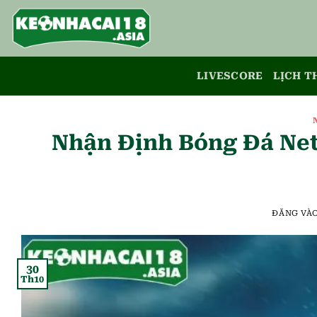
Bỏ
qua
nội
dung
LIVESCORE
LỊCH T
Nhận Định Bóng Đá Net
ĐĂNG VÀ
30
Th10