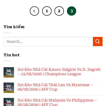
1
2
3
Tìm kiếm
Tin hot
Soi Kèo Nhà Cái Kauno Zalgiris Vs D. Zagreb
08
– 12/08/2026 | Champions League
Th8
Soi Kèo Nhà Cái Thái Lan Vs Myanmar –
07
08/08/2026 | AFF Cup
Th8
Soi Kèo Nhà Cái Malaysia Vs Philippines –
06
08/08/2026 | AFF Cup
Th8