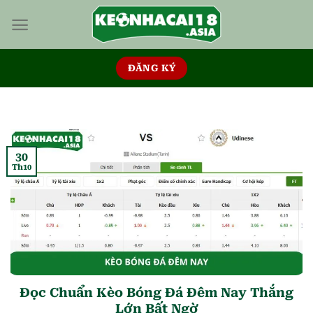
Bỏ
qua
nội
dung
ĐĂNG KÝ
30
Th10
Đọc Chuẩn Kèo Bóng Đá Đêm Nay Thắng
Lớn Bất Ngờ