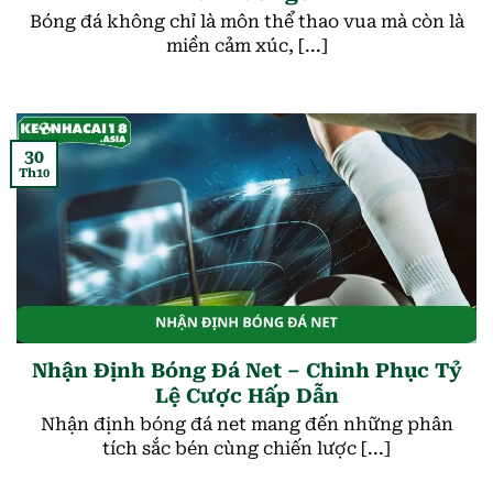
Bóng đá không chỉ là môn thể thao vua mà còn là
miền cảm xúc, [...]
30
Th10
Nhận Định Bóng Đá Net – Chinh Phục Tỷ
Lệ Cược Hấp Dẫn
Nhận định bóng đá net mang đến những phân
tích sắc bén cùng chiến lược [...]